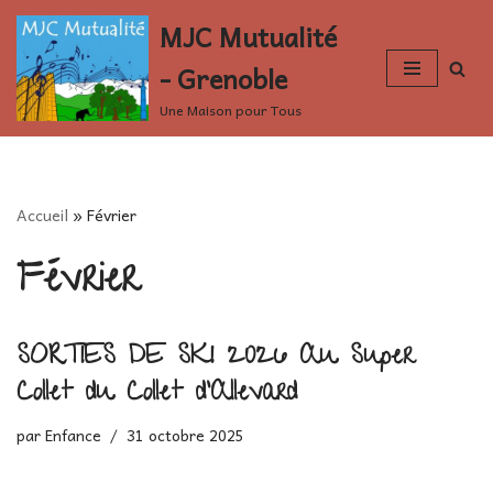
MJC Mutualité
Aller
- Grenoble
au
contenu
Une Maison pour Tous
Accueil
»
Février
Février
SORTIES DE SKI 2026 Au Super
Collet du Collet d’Allevard
par
Enfance
31 octobre 2025